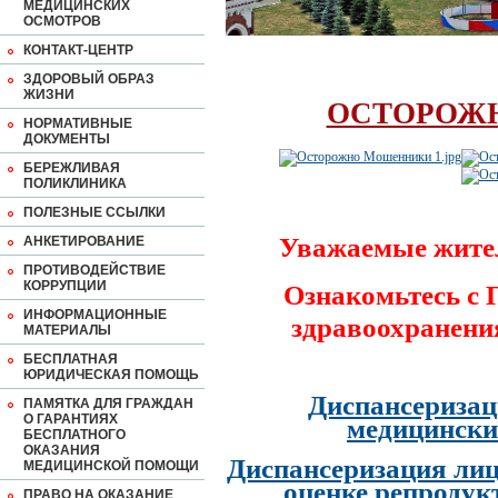
МЕДИЦИНСКИХ
ОСМОТРОВ
КОНТАКТ-ЦЕНТР
ЗДОРОВЫЙ ОБРАЗ
ЖИЗНИ
ОСТОРОЖ
НОРМАТИВНЫЕ
ДОКУМЕНТЫ
БЕРЕЖЛИВАЯ
ПОЛИКЛИНИКА
ПОЛЕЗНЫЕ ССЫЛКИ
Уважаемые жите
АНКЕТИРОВАНИЕ
ПРОТИВОДЕЙСТВИЕ
КОРРУПЦИИ
Ознакомьтесь с
ИНФОРМАЦИОННЫЕ
здравоохранени
МАТЕРИАЛЫ
БЕСПЛАТНАЯ
ЮРИДИЧЕСКАЯ ПОМОЩЬ
Диспансеризац
ПАМЯТКА ДЛЯ ГРАЖДАН
О ГАРАНТИЯХ
медицински
БЕСПЛАТНОГО
ОКАЗАНИЯ
Диспансеризация лиц
МЕДИЦИНСКОЙ ПОМОЩИ
оценке репродук
ПРАВО НА ОКАЗАНИЕ