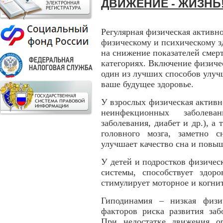
ДВИЖЕНИЕ - ЖИЗНЬ
Регулярная физическая активн
физическому и психическому зд
на снижение показателей смерт
категориях. Включение физиче
один из лучших способов улуч
ваше будущее здоровье.
У взрослых физическая активн
неинфекционных заболева
заболевания, диабет и др.), а 
головного мозга, заметно 
улучшает качество сна и повыш
У детей и подростков физичес
системы, способствует здо
стимулирует моторное и когни
Гиподинамия – низкая физи
факторов риска развития заб
При недостатке движения о