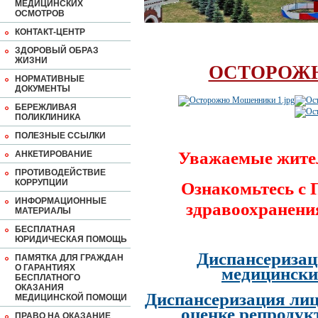
МЕДИЦИНСКИХ
ОСМОТРОВ
КОНТАКТ-ЦЕНТР
ЗДОРОВЫЙ ОБРАЗ
ЖИЗНИ
ОСТОРОЖ
НОРМАТИВНЫЕ
ДОКУМЕНТЫ
БЕРЕЖЛИВАЯ
ПОЛИКЛИНИКА
ПОЛЕЗНЫЕ ССЫЛКИ
Уважаемые жите
АНКЕТИРОВАНИЕ
ПРОТИВОДЕЙСТВИЕ
КОРРУПЦИИ
Ознакомьтесь с
ИНФОРМАЦИОННЫЕ
здравоохранени
МАТЕРИАЛЫ
БЕСПЛАТНАЯ
ЮРИДИЧЕСКАЯ ПОМОЩЬ
Диспансеризац
ПАМЯТКА ДЛЯ ГРАЖДАН
О ГАРАНТИЯХ
медицински
БЕСПЛАТНОГО
ОКАЗАНИЯ
Диспансеризация лиц
МЕДИЦИНСКОЙ ПОМОЩИ
оценке репродук
ПРАВО НА ОКАЗАНИЕ