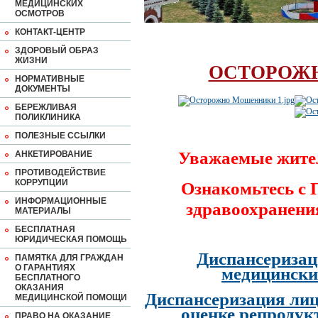
МЕДИЦИНСКИХ
ОСМОТРОВ
КОНТАКТ-ЦЕНТР
ЗДОРОВЫЙ ОБРАЗ
ЖИЗНИ
ОСТОРОЖ
НОРМАТИВНЫЕ
ДОКУМЕНТЫ
БЕРЕЖЛИВАЯ
ПОЛИКЛИНИКА
ПОЛЕЗНЫЕ ССЫЛКИ
Уважаемые жите
АНКЕТИРОВАНИЕ
ПРОТИВОДЕЙСТВИЕ
КОРРУПЦИИ
Ознакомьтесь с
ИНФОРМАЦИОННЫЕ
здравоохранени
МАТЕРИАЛЫ
БЕСПЛАТНАЯ
ЮРИДИЧЕСКАЯ ПОМОЩЬ
Диспансеризац
ПАМЯТКА ДЛЯ ГРАЖДАН
О ГАРАНТИЯХ
медицински
БЕСПЛАТНОГО
ОКАЗАНИЯ
Диспансеризация лиц
МЕДИЦИНСКОЙ ПОМОЩИ
оценке репродук
ПРАВО НА ОКАЗАНИЕ