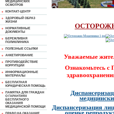
МЕДИЦИНСКИХ
ОСМОТРОВ
КОНТАКТ-ЦЕНТР
ЗДОРОВЫЙ ОБРАЗ
ЖИЗНИ
ОСТОРОЖ
НОРМАТИВНЫЕ
ДОКУМЕНТЫ
БЕРЕЖЛИВАЯ
ПОЛИКЛИНИКА
ПОЛЕЗНЫЕ ССЫЛКИ
Уважаемые жите
АНКЕТИРОВАНИЕ
ПРОТИВОДЕЙСТВИЕ
КОРРУПЦИИ
Ознакомьтесь с
ИНФОРМАЦИОННЫЕ
здравоохранени
МАТЕРИАЛЫ
БЕСПЛАТНАЯ
ЮРИДИЧЕСКАЯ ПОМОЩЬ
Диспансеризац
ПАМЯТКА ДЛЯ ГРАЖДАН
О ГАРАНТИЯХ
медицински
БЕСПЛАТНОГО
ОКАЗАНИЯ
Диспансеризация лиц
МЕДИЦИНСКОЙ ПОМОЩИ
оценке репродук
ПРАВО НА ОКАЗАНИЕ