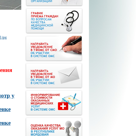
ения
отр у
енке
енке