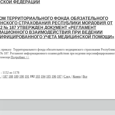
СКОЙ ФЕДЕРАЦИИ
ОМ ТЕРРИТОРИАЛЬНОГО ФОНДА ОБЯЗАТЕЛЬНОГО
НСКОГО СТРАХОВАНИЯ РЕСПУБЛИКИ МОРДОВИЯ ОТ
012 № 187 УТВЕРЖДЕН ДОКУМЕНТ «РЕГЛАМЕНТ
АЦИОННОГО ВЗАИМОДЕЙСТВИЯ ПРИ ВЕДЕНИИ
ИФИЦИРОВАННОГО УЧЕТА МЕДИЦИНСКОЙ ПОМОЩИ»
 приказу Территориального фонда обязательного медицинского страхования Республи
2 № 187. Регламент информационного взаимодействия при ведении персонифицированног
 помощи.
Подробнее >>
- 1152 из 1178
.
|
187
188
189
190
191
192
193
194
195
196
197
|
След.
|
Конец
|
Все