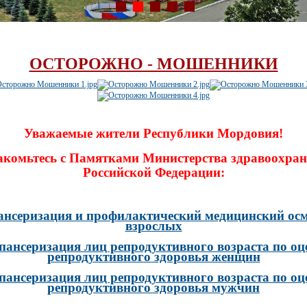
ОСТОРОЖНО - МОШЕННИКИ
Уважаемые жители Республики Мордовия!
акомьтесь с Памятками Министерства здравоохран
Российской Федерации:
ансеризация и профилактический медицинский осм
взрослых
пансеризация лиц репродуктивного возраста по оц
репродуктивного здоровья женщин
пансеризация лиц репродуктивного возраста по оц
репродуктивного здоровья мужчин