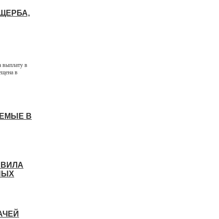
ЩЕРБА,
 выплату в
ещена в
АЕМЫЕ В
АВИЛА
НЫХ
АЧЕЙ