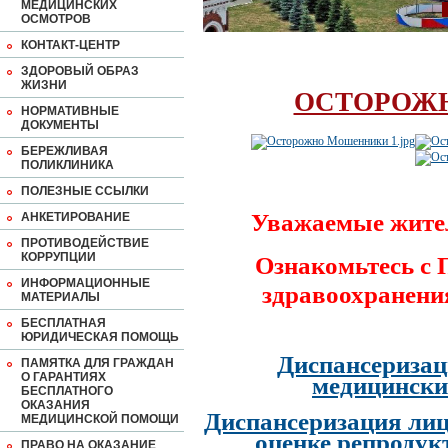
МЕДИЦИНСКИХ
ОСМОТРОВ
КОНТАКТ-ЦЕНТР
ЗДОРОВЫЙ ОБРАЗ
ЖИЗНИ
ОСТОРОЖ
НОРМАТИВНЫЕ
ДОКУМЕНТЫ
БЕРЕЖЛИВАЯ
ПОЛИКЛИНИКА
ПОЛЕЗНЫЕ ССЫЛКИ
Уважаемые жите
АНКЕТИРОВАНИЕ
ПРОТИВОДЕЙСТВИЕ
КОРРУПЦИИ
Ознакомьтесь с
ИНФОРМАЦИОННЫЕ
здравоохранени
МАТЕРИАЛЫ
БЕСПЛАТНАЯ
ЮРИДИЧЕСКАЯ ПОМОЩЬ
Диспансеризац
ПАМЯТКА ДЛЯ ГРАЖДАН
О ГАРАНТИЯХ
медицински
БЕСПЛАТНОГО
ОКАЗАНИЯ
Диспансеризация лиц
МЕДИЦИНСКОЙ ПОМОЩИ
оценке репродук
ПРАВО НА ОКАЗАНИЕ