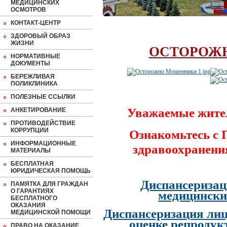
МЕДИЦИНСКИХ
ОСМОТРОВ
КОНТАКТ-ЦЕНТР
ЗДОРОВЫЙ ОБРАЗ
ЖИЗНИ
ОСТОРОЖ
НОРМАТИВНЫЕ
ДОКУМЕНТЫ
БЕРЕЖЛИВАЯ
ПОЛИКЛИНИКА
ПОЛЕЗНЫЕ ССЫЛКИ
Уважаемые жите
АНКЕТИРОВАНИЕ
ПРОТИВОДЕЙСТВИЕ
КОРРУПЦИИ
Ознакомьтесь с
ИНФОРМАЦИОННЫЕ
здравоохранени
МАТЕРИАЛЫ
БЕСПЛАТНАЯ
ЮРИДИЧЕСКАЯ ПОМОЩЬ
Диспансеризац
ПАМЯТКА ДЛЯ ГРАЖДАН
О ГАРАНТИЯХ
медицински
БЕСПЛАТНОГО
ОКАЗАНИЯ
Диспансеризация лиц
МЕДИЦИНСКОЙ ПОМОЩИ
оценке репродук
ПРАВО НА ОКАЗАНИЕ