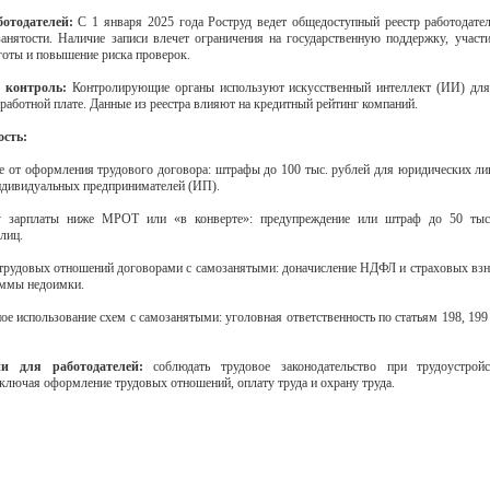
ботодателей:
C 1 января 2025 года Роструд ведет общедоступный реестр работодате
занятости. Наличие записи влечет ограничения на государственную поддержку, участи
готы и повышение риска проверок.
 контроль:
Контролирующие органы используют искусственный интеллект (ИИ) для
работной плате. Данные из реестра влияют на кредитный рейтинг компаний.
ость:
ие от оформления трудового договора: штрафы до 100 тыс. рублей для юридических лиц
ндивидуальных предпринимателей (ИП).
у зарплаты ниже МРОТ или «в конверте»: предупреждение или штраф до 50 тыс
лиц.
 трудовых отношений договорами с самозанятыми: доначисление НДФЛ и страховых вз
уммы недоимки.
ное использование схем с самозанятыми: уголовная ответственность по статьям 198, 199
ии для работодателей:
соблюдать трудовое законодательство при трудоустрой
включая оформление трудовых отношений, оплату труда и охрану труда.