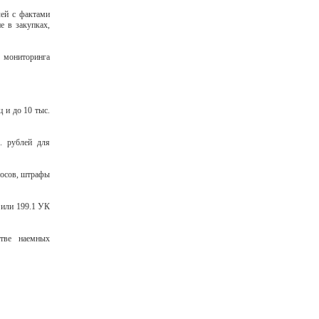
лей с фактами
е в закупках,
 мониторинга
 и до 10 тыс.
. рублей для
носов, штрафы
 или 199.1 УК
стве наемных