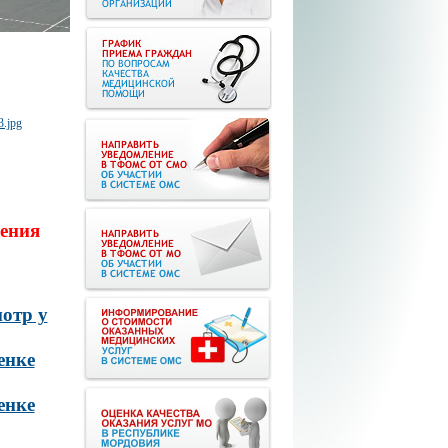
ения
отр у
енке
енке