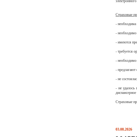
электронного 
Страховые пр
- необходима
- необходимо
- имеются пр
- требуется 
- необходимо
- предлагают
- не состоял
- не удалось
диспансерное
Страховые пр
03.08.2026