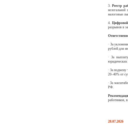
3.
Реестр ра
нелегальной 
налоговые ль
4.
Цифровой
разрывов в за
Ответственн
· За уклонен
рублей для и
· За выплат
юридических 
· За подмену
20–40% от с
· За масштаб
РФ.
Рекомендац
работников, 
28.07.2026