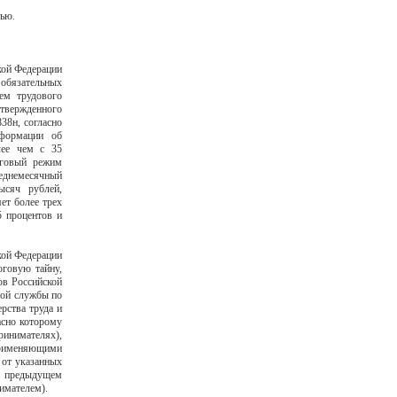
тью.
кой Федерации
 обязательных
ием трудового
твержденного
38н, согласно
нформации об
лее чем с 35
оговый режим
реднемесячный
ысяч рублей,
ет более трех
5 процентов и
кой Федерации
оговую тайну,
ов Российской
ной службы по
рства труда и
асно которому
инимателях),
 применяющими
 от указанных
в предыдущем
имателем).