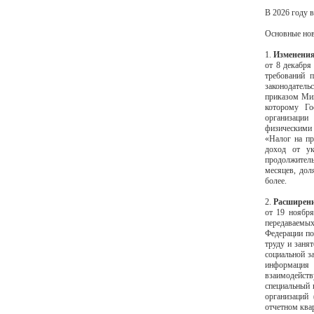
В 2026 году 
Основные но
1.
Изменения
от 8 декабря
требований п
законодател
приказом Мин
которому Го
организации
физическими
«Налог на пр
доход от ук
продолжитель
месяцев, дол
более.
2.
Расширени
от 19 ноября
передаваемых
Федерации по
труду и заня
социальной з
информация 
взаимодейств
специальный 
организаций
отчетном ква