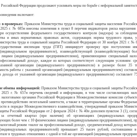
в Российской Федерации продолжают усиливать меры по борьбе с неформальной занятос
вовведения включают:
 в проверках:
Приказом Министерства труда и социальной защиты населения Российс
 2025 г. № 685н внесены изменения в пункт 8 перечня индикаторов риска нарушения
ри осуществлении федерального государственного контроля (надзора) за соблюден
ьства и иных нормативных правовых актов, содержащих нормы трудового права, у
истерства труда и социальной защиты Российской Федерации от 30 ноября 2021 г. № 8
сударственная инспекция труда (ГИТ) инициирует проверку при поступлении и
 (индивидуальном предпринимателе), взаимодействующей (взаимодействующим) бо
 лицами (индивидуальными предпринимателями), применяющими специальный нал
офессиональный доход», каждое из которых соответствует следующим условиям: с
азанной организации (индивидуального предпринимателя) в размере более 35 т
ность работы с указанной организацией (индивидуальным предпринимателем) составля
я дохода от указанной организации (индивидуального предпринимателя) составляет 7
е обмена информацией:
Приказом Министерства труда и социальной защиты Российс
 2025 г. № 657н перечень сведений и информации, в том числе составляющих нал
 налоговыми органами Российской Федерации в Межведомственные комиссии субъект
 противодействию нелегальной занятости, а также в территориальные органы Федераль
тости в порядке Межведомственного взаимодействия, утвержденный приказом Министе
ащиты Российской Федерации от 2 февраля 2024 г. № 40н дополнен пунктом 3 (1), согл
за отчетный квартал (при наличии) об организациях (индивидуальных предпр
ующих более чем с 10 физическими лицами (индивидуальными предпринимателями),
налоговый режим «налог на профессиональный доход», среднемесячный доход которых
 (индивидуальных предпринимателей) превышает 25 тысяч рублей, состоявшими 
ртале в трудовых отношениях с одной и той же организацией (индивидуальным предприн