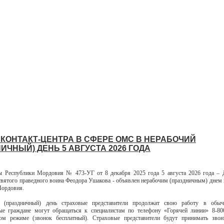
 КОНТАКТ-ЦЕНТРА В СФЕРЕ ОМС В НЕРАБОЧИЙ
ИЧНЫЙ) ДЕНЬ 5 АВГУСТА 2026 ГОДА
ы Республики Мордовия № 473-УГ от 8 декабря 2025 года 5 августа 2026 года – Д
святого праведного воина Феодора Ушакова - объявлен нерабочим (праздничным) днем 
Мордовия.
 (праздничный) день страховые представители продолжат свою работу в обы
ые граждане могут обращаться к специалистам по телефону «Горячей линии» 8-80
ном режиме (звонок бесплатный). Страховые представители будут принимать зво