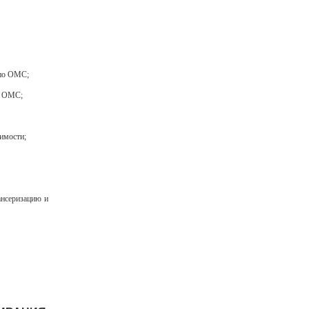
 по ОМС;
ы ОМС;
имости;
ансеризацию и