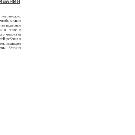
ЛИВАНИЯ
ь невозможно.
, чтобы малыш
чал идеальное
сти в пище и
ого молока не
тей ребенка в
ает, защищает
овы близких