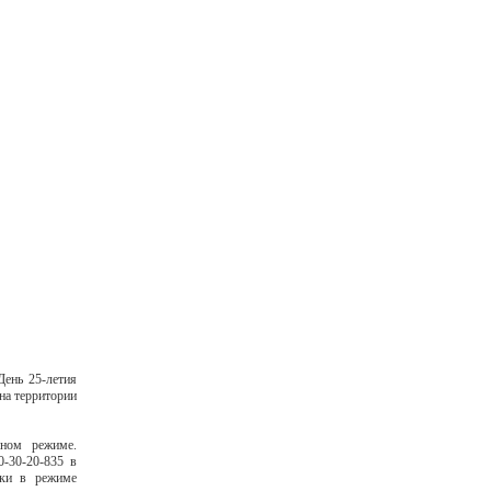
ень 25-летия
на территории
чном режиме.
0-30-20-835 в
нки в режиме