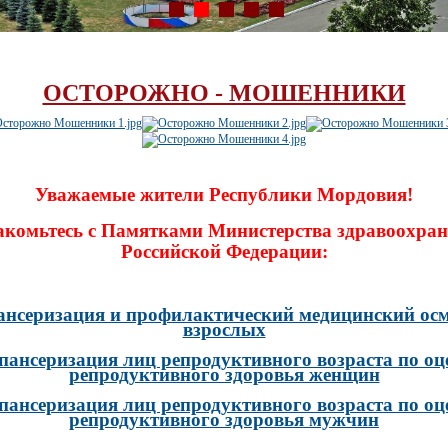
ОСТОРОЖНО - МОШЕННИКИ
Уважаемые жители Республики Мордовия!
акомьтесь с Памятками Министерства здравоохран
Российской Федерации:
ансеризация и профилактический медицинский осм
взрослых
пансеризация лиц репродуктивного возраста по оц
репродуктивного здоровья женщин
пансеризация лиц репродуктивного возраста по оц
репродуктивного здоровья мужчин