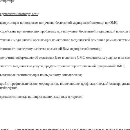
секретаря.
едставители помогут, если
:
 консультация по вопросам получения бесплатной медицинской помощи по ОМС;
 содействие при возникших проблемах при получении бесплатной медицинской помощи
етензии к медицинской организации по оказанию медицинской помощи в рамках систем
организовать экспертизу качества оказанной Вам медицинской помощи;
 получить информацию об оказанных Вам в системе ОМС медицинских услугах и их сто
 оплатить медицинские услуги, предусмотренные территориальной программой ОМС;
ась плановая госпитализация по выданному направлению;
 пройти профилактические мероприятия, включающие профилактический осмотр, дисп
 наблюдение.
едставители всегда на защите ваших законных интересов!