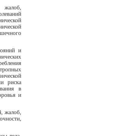
, жалоб,
олеваний
мической
нической
ишечного
тояний и
ических
ребления
отропных
зической
ми риска
ования в
оровья и
й, жалоб,
очности,
сы тела,