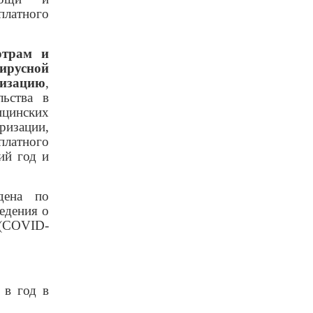
платного
отрам и
вирусной
ризацию
,
ьства в
цинских
ризации,
платного
ий год и
дена по
едения о
 (COVID-
 в год в