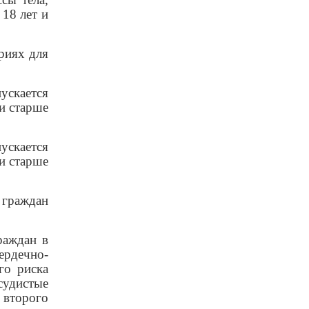
 18 лет и
риях для
ускается
 и старше
скается
 и старше
 граждан
раждан в
ердечно-
го риска
удистые
 второго