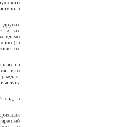
рудового
аступила
, других
ми и их
валидами
ичин (за
ствие их
право на
ние пяти
раждан,
 выслугу
й год, в
ризация
арантий
омощи и