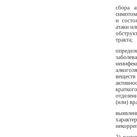
сбора а
симптом
и состо
атаки и
обструк
тракта;
определ
заболе
неинфек
алкогол
веществ
активно
кратког
отделен
(или) вр
выявлени
характе
некорре
2) расч