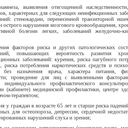
намнеза, выявления отягощенной наследственности
ов, характерных для следующих неинфекционных заб
яний: стенокардии, перенесенной транзиторной ише
ли острого нарушения мозгового кровообращения, хро
тивной болезни легких, заболеваний желудочно-к
ения факторов риска и других патологических сос
ваний, повышающих вероятность развития хрон
ционных заболеваний: курения, риска пагубного пот
я, риска потребления наркотических средств и псих
 без назначения врача, характера питания, фи
сти; проведение для лиц с выявленными фактора
о индивидуального профилактического консультир
ии (кабинете) медицинской профилактики, центре зд
ачом-терапевтом;
я у граждан в возрасте 65 лет и старше риска падени
рных для остеопороза, депрессии, сердечной недостат
гированных нарушений слуха и зрения;
ет на основании антропометрии (измерение роста, мас