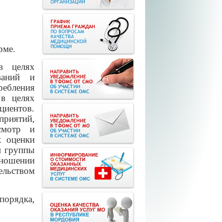
рме.
в целях
еваний и
ебления
 в целях
циентов.
риятий,
смотр и
х оценки
и группы
ношении
ельством
порядка,