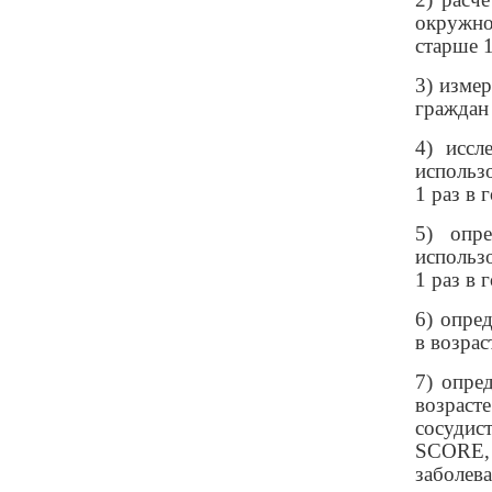
окружнос
старше 1
3) изме
граждан 
4) иссл
использо
1 раз в г
5) опр
использо
1 раз в г
6) опре
в возрас
7) опре
возраст
сосудис
SCORE,
заболев