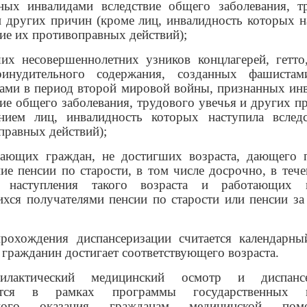
ных инвалидами вследствие общего заболевания, т
и других причин (кроме лиц, инвалидность которых н
вие их противоправных действий)
;
их несовершеннолетних узников концлагерей, гетто
ринудительного содержания, созданных фашиста
ами в период второй мировой войны, признанных ин
вие общего заболевания, трудового увечья и других пр
нием лиц, инвалидность которых наступила вслед
правных действий);
тающих граждан, не достигших возраста, дающего 
ние пенсии по старости, в том числе досрочно, в тече
 наступления такого возраста и работающих г
хся получателями пенсии по старости или пенсии за
рохождения диспансеризации считается календарны
 гражданин достигает соответствующего возраста.
илактический медицинский осмотр и диспансе
ятся в рамках программы государственных г
тного оказания гражданам медицинской п