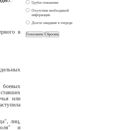
одн
о:
Грубое отношение
Отсутствие необходимой
информации
Долгое ожидание в очереди
ервого в
отдельных
в боевых
 ставших
ечья или
ступила
а", лиц,
поля" и