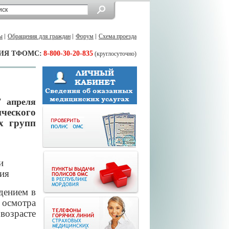
ы
Обращения для граждан
Форум
Схема проезда
ИЯ ТФОМС:
8-800-30-20-835
(круглосуточно)
7 апреля
ческого
х групп
и
ния
дением в
 осмотра
возрасте