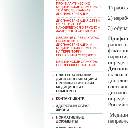
ПРОЙТИ
ПРОФИЛАКТИЧЕСКИЕ
1) рабо
МЕДИЦИНСКИЕ ОСМОТРЫ, В
ТОМ ЧИСЛЕ В РАМКАХ
ДИСПАНСЕРИЗАЦИИ
2) нера
ДИСПАНСЕРИЗАЦИЯ ДЕТЕЙ-
СИРОТ И ДЕТЕЙ
3) обуч
НАХОДЯЩИХСЯ В ТРУДНОЙ
ЖИЗНЕННОЙ СИТУАЦИИ
Профил
CВЕДЕНИЯ О РЕЗУЛЬТАТАХ
ПРОВЕДЕНИЯ
раннего
ДИСПАНСЕРИЗАЦИИ И
МЕДИЦИНСКИХ ОСМОТРОВ
фактор
НА ТЕРРИТОРИИ
РЕСПУБЛИКИ МОРДОВИЯ
наркоти
определ
МЕДИЦИНСКИЕ ОСМОТРЫ
НЕСОВЕРШЕННОЛЕТНИХ
Диспан
включа
ПЛАН РЕАЛИЗАЦИИ
ДИСПАНСЕРИЗАЦИИ И
дополни
ПРОФИЛАКТИЧЕСКИХ
состоян
МЕДИЦИНСКИХ
ОСМОТРОВ
диспан
определ
КОНТАКТ-ЦЕНТР
Российс
ЗДОРОВЫЙ ОБРАЗ
ЖИЗНИ
Медицин
НОРМАТИВНЫЕ
направл
ДОКУМЕНТЫ