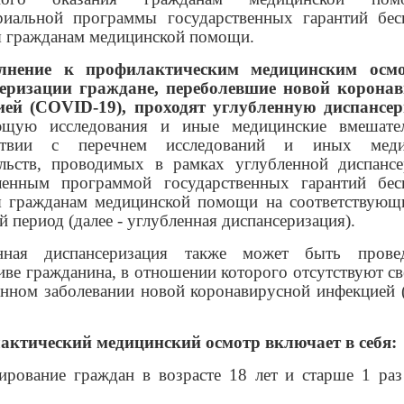
риальной программы государственных гарантий бес
я гражданам медицинской помощи.
лнение к профилактическим медицинским осм
еризации граждане, переболевшие новой корона
ией (COVID-19), проходят углубленную диспансе
ющую исследования и иные медицинские вмешател
тствии с перечнем исследований и иных меди
льств, проводимых в рамках углубленной диспансе
ленным программой государственных гарантий бес
я гражданам медицинской помощи на соответствующ
 период (далее - углубленная диспансеризация).
енная диспансеризация также может быть прове
иве гражданина, в отношении которого отсутствуют св
енном заболевании новой коронавирусной инфекцией
ктический медицинский осмотр включает в себя:
тирование граждан в возрасте 18 лет и старше 1 раз