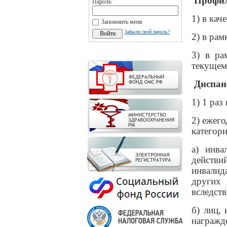
Профил
Пароль:
1) в кач
Запомнить меня
Забыли свой пароль?
2) в рам
3) в ра
текущем 
Диспан
1) 1 раз
2) ежего
категори
а) инва
действи
инвалид
других
вследст
б) лиц,
награж