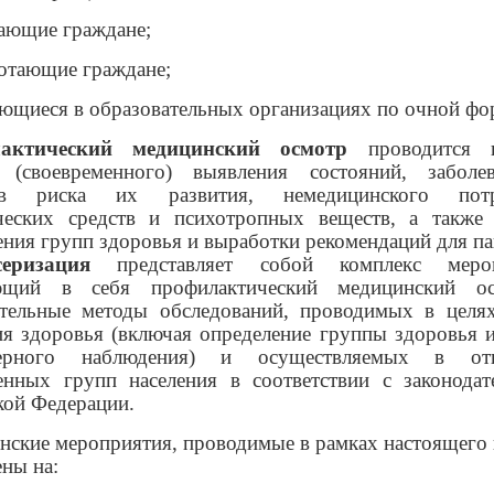
тающие граждане;
ботающие граждане;
ающиеся в образовательных организациях по очной фо
актический медицинский осмотр
проводится 
 (своевременного) выявления состояний, забол
ов риска их развития, немедицинского потр
ческих средств и психотропных веществ, а также
ения групп здоровья и выработки рекомендаций для па
серизация
представляет собой комплекс мероп
ющий в себя профилактический медицинский о
тельные методы обследований, проводимых в целя
ия здоровья (включая определение группы здоровья 
серного наблюдения) и осуществляемых в от
енных групп населения в соответствии с законодат
кой Федерации
.
ские мероприятия, проводимые в рамках настоящего 
ены на: