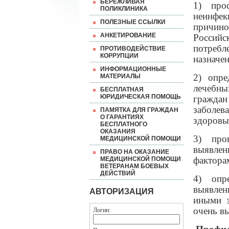
БЕРЕЖЛИВАЯ
1) про
ПОЛИКЛИНИКА
неинфек
ПОЛЕЗНЫЕ ССЫЛКИ
причино
АНКЕТИРОВАНИЕ
Российс
потребл
ПРОТИВОДЕЙСТВИЕ
КОРРУПЦИИ
назначен
ИНФОРМАЦИОННЫЕ
2) опре
МАТЕРИАЛЫ
лечебны
БЕСПЛАТНАЯ
ЮРИДИЧЕСКАЯ ПОМОЩЬ
гражд
заболев
ПАМЯТКА ДЛЯ ГРАЖДАН
О ГАРАНТИЯХ
здоровы
БЕСПЛАТНОГО
ОКАЗАНИЯ
3) про
МЕДИЦИНСКОЙ ПОМОЩИ
выявле
ПРАВО НА ОКАЗАНИЕ
факторам
МЕДИЦИНСКОЙ ПОМОЩИ
ВЕТЕРАНАМ БОЕВЫХ
ДЕЙСТВИЙ
4) опр
выявле
АВТОРИЗАЦИЯ
иными з
очень в
Логин: