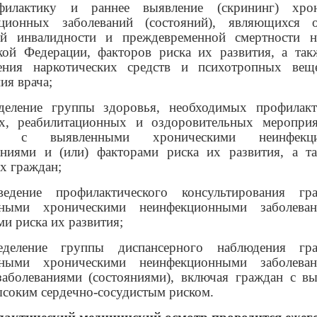
филактику и раннее выявление (скрининг) хрон
ционных заболеваний (состояний), являющихся 
й инвалидности и преждевременной смертности н
кой Федерации, факторов риска их развития, а так
ения наркотических средств и психотропных вещ
ия врача;
деление группы здоровья, необходимых профилакт
х, реабилитационных и оздоровительных меропри
ан с выявленными хроническими неинфекци
аниями и (или) факторами риска их развития, а т
х граждан;
ведение профилактического консультирования гр
нными хроническими неинфекционными заболева
и риска их развития;
еделение группы диспансерного наблюдения гр
нными хроническими неинфекционными заболева
аболеваниями (состояниями), включая граждан с в
ысоким сердечно-сосудистым риском.