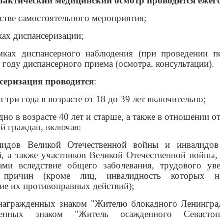
актический медицинский осмотр проводится ежег
естве самостоятельного мероприятия;
ках диспансеризации;
мках диспансерного наблюдения (при проведении п
году диспансерного приема (осмотра, консультации).
серизация проводится
:
 в три года в возрасте от 18 до 39 лет включительно;
дно в возрасте 40 лет и старше, а также в отношении 
й граждан, включая:
лидов Великой Отечественной войны и инвалидо
й, а также участников Великой Отечественной войны,
ами вследствие общего заболевания, трудового ув
 причин (кроме лиц, инвалидность которых на
вие их противоправных действий)
;
 награжденных знаком "Жителю блокадного Ленинград
денных знаком "Житель осажденного Севасто