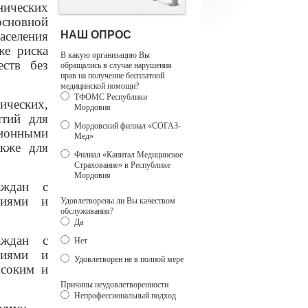
ических
основной
аселения
НАШ ОПРОС
же риска
В какую организацию Вы
еств без
обращались в случае нарушения
прав на получение бесплатной
медицинской помощи?
ТФОМС Республики
ических,
Мордовия
ятий для
Мордовский филиал «СОГАЗ-
онными
Мед»
акже для
Филиал «Капитал Медицинское
Страхование» в Республике
Мордовия
аждан с
ниями и
Удовлетворены ли Вы качеством
обслуживания?
Да
аждан с
Нет
ниями и
Удовлетворен не в полной мере
ысоким и
Причины неудовлетворенности
Непрофессиональный подход