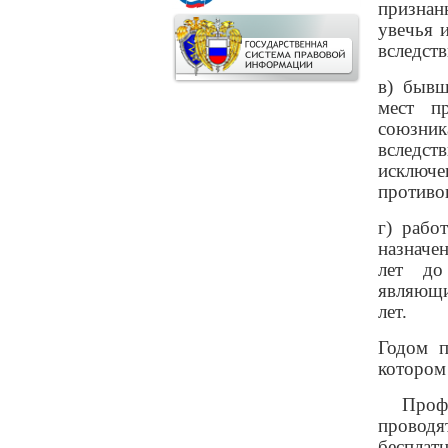
признан
увечья 
вследст
в) бывш
мест п
союзник
вследст
исключе
противо
г) рабо
назначе
лет до
являющи
лет.
Годом п
котором
Проф
провод
беспла