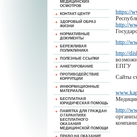
МЕДИЦИНСКИХ
ОСМОТРОВ
https://
КОНТАКТ-ЦЕНТР
Республ
ЗДОРОВЫЙ ОБРАЗ
http://w
ЖИЗНИ
Государ
НОРМАТИВНЫЕ
ДОКУМЕНТЫ
http://w
БЕРЕЖЛИВАЯ
ПОЛИКЛИНИКА
http://d
ПОЛЕЗНЫЕ ССЫЛКИ
возможн
ЕПГУ
АНКЕТИРОВАНИЕ
ПРОТИВОДЕЙСТВИЕ
Сайты с
КОРРУПЦИИ
ИНФОРМАЦИОННЫЕ
МАТЕРИАЛЫ
www.kap
Медицин
БЕСПЛАТНАЯ
ЮРИДИЧЕСКАЯ ПОМОЩЬ
http
://
w
ПАМЯТКА ДЛЯ ГРАЖДАН
О ГАРАНТИЯХ
организ
БЕСПЛАТНОГО
компан
ОКАЗАНИЯ
МЕДИЦИНСКОЙ ПОМОЩИ
ПРАВО НА ОКАЗАНИЕ