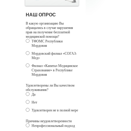
НАШ ОПРОС
В какую организацию Вы
обращались в случае нарушения
прав на получение бесплатной
медицинской помощи?
ТФОМС Республики
Мордовия
Мордовский филиал «СОГАЗ-
Мед»
Филиал «Капитал Медицинское
Страхование» в Республике
Мордовия
Удовлетворены ли Вы качеством
обслуживания?
Да
Нет
Удовлетворен не в полной мере
Причины неудовлетворенности
Непрофессиональный подход