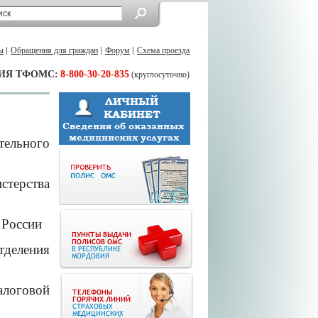
ы
Обращения для граждан
Форум
Схема проезда
ИЯ ТФОМС:
8-800-30-20-835
(круглосуточно)
тельного
ерства
 России
деления
логовой