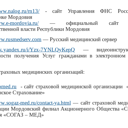
www.nalog.ru/rn13/
- сайт Управления ФНС Росс
ике Мордовия
ww.e-mordovia.ru/
— официальный сайт ор
ственной власти Республики Мордовия
ww.rusmedserv.com
— Русский медицинский сервер
isk.yandex.ru/i/Yzx-7YNLQyKepQ
— видеоинстру
ости получения Услуг гражданами в электронном
траховых медицинских организаций:
med.ru
- сайт страховой медицинской организации
ское Страхование»
ww
.
sogaz
-
med
.
ru
/
contact
-
ya
.
html
— сайт страховой мед
ации Мордовский филиал Акционерного Общества «С
ия «СОГАЗ – МЕД»