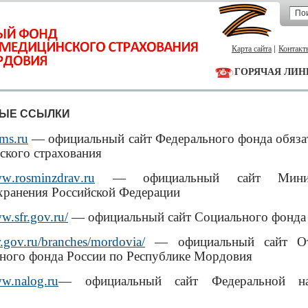
Карта сайта
Контакт
ГОРЯЧАЯ ЛИН
ЫЕ ССЫЛКИ
ms.ru
— официальный сайт Федерального фонда обяза
ского страхования
ww
.
rosminzdrav
.
ru
— официальный сайт Минист
хранения Российской Федерации
w.sfr.gov.ru/
— официальный сайт Социального фонда
fr.gov.ru/branches/mordovia/
— официальный сайт От
ного фонда России по Республике Мордовия
ww.nalog.ru
— официальный сайт Федеральной на