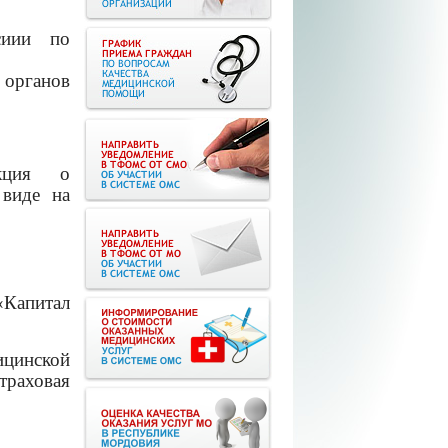
иии по
ганов
кция о
 виде на
«Капитал
ицинской
траховая