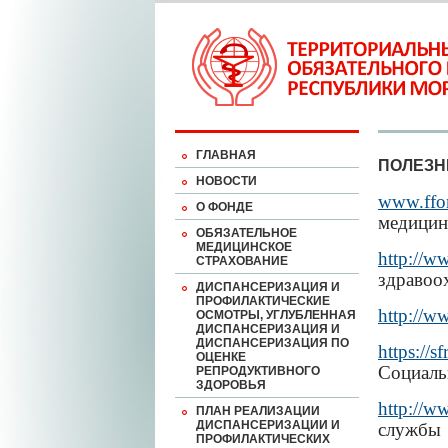
ГЛАВНАЯ
ПОЛЕЗН
НОВОСТИ
www.ffo
О ФОНДЕ
медицин
ОБЯЗАТЕЛЬНОЕ
МЕДИЦИНСКОЕ
http
://
w
СТРАХОВАНИЕ
здравоо
ДИСПАНСЕРИЗАЦИЯ И
ПРОФИЛАКТИЧЕСКИЕ
http://ww
ОСМОТРЫ, УГЛУБЛЕННАЯ
ДИСПАНСЕРИЗАЦИЯ И
ДИСПАНСЕРИЗАЦИЯ ПО
https://s
ОЦЕНКЕ
Социаль
РЕПРОДУКТИВНОГО
ЗДОРОВЬЯ
http://w
ПЛАН РЕАЛИЗАЦИИ
ДИСПАНСЕРИЗАЦИИ И
службы
ПРОФИЛАКТИЧЕСКИХ