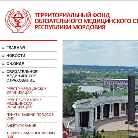
ГЛАВНАЯ
НОВОСТИ
О ФОНДЕ
ОБЯЗАТЕЛЬНОЕ
МЕДИЦИНСКОЕ
СТРАХОВАНИЕ
РЕЕСТР МЕДИЦИНСКИХ
ОРГАНИЗАЦИЙ
РЕЕСТР СТРАХОВЫХ
МЕДИЦИНСКИХ
ОРГАНИЗАЦИЙ
ПУНКТЫ ВЫДАЧИ ПОЛИСОВ
ОМС
АНКЕТИРОВАНИЕ
ТЕРРИТОРИАЛЬНЫЕ ФОНДЫ
ОМС