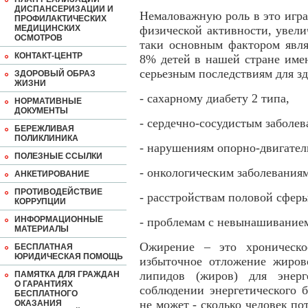
ДИСПАНСЕРИЗАЦИИ И
Немаловажную роль в это игр
ПРОФИЛАКТИЧЕСКИХ
МЕДИЦИНСКИХ
физической активности, увели
ОСМОТРОВ
таки основным фактором явля
КОНТАКТ-ЦЕНТР
8% детей в нашей стране име
серьезным последствиям для зд
ЗДОРОВЫЙ ОБРАЗ
ЖИЗНИ
- сахарному диабету 2 типа,
НОРМАТИВНЫЕ
ДОКУМЕНТЫ
- сердечно-сосудистым заболев
БЕРЕЖЛИВАЯ
ПОЛИКЛИНИКА
- нарушениям опорно-двигател
ПОЛЕЗНЫЕ ССЫЛКИ
- онкологическим заболеваниям
АНКЕТИРОВАНИЕ
ПРОТИВОДЕЙСТВИЕ
- расстройствам половой сфер
КОРРУПЦИИ
ИНФОРМАЦИОННЫЕ
- проблемам с невынашиванием
МАТЕРИАЛЫ
Ожирение – это хроническо
БЕСПЛАТНАЯ
ЮРИДИЧЕСКАЯ ПОМОЩЬ
избыточное отложение жирово
липидов (жиров) для энерг
ПАМЯТКА ДЛЯ ГРАЖДАН
О ГАРАНТИЯХ
соблюдении энергетического 
БЕСПЛАТНОГО
не может - сколько человек пот
ОКАЗАНИЯ