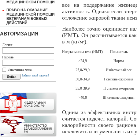
МЕДИЦИНСКОЙ ПОМОЩИ
все на поддержание жизнед
ПРАВО НА ОКАЗАНИЕ
активность. Однако если энер
МЕДИЦИНСКОЙ ПОМОЩИ
отложение жировой ткани неи
ВЕТЕРАНАМ БОЕВЫХ
ДЕЙСТВИЙ
Наиболее точно оценивает на
АВТОРИЗАЦИЯ
(ИМТ). Он рассчитывается как 
в м (кг/м²).
Логин:
Индекс массы тела (ИМТ)
Показатель
Пароль:
>24,9
Норма
Запомнить меня
25,0-29,9
Избыточный вес
Забыли свой пароль?
30,0-34,9
I степень ожирения
35,0-39,9
II степень ожирения
>40,0
III степень ожирения
Одним из эффективных инстру
считается подсчет калорий. С
калорийности своего рациона
исключить или уменьшить их у