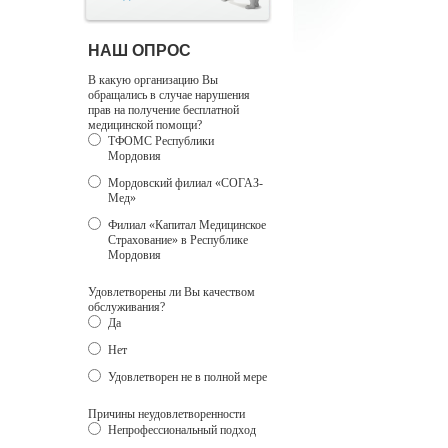
НАШ ОПРОС
В какую организацию Вы
обращались в случае нарушения
прав на получение бесплатной
медицинской помощи?
ТФОМС Республики
Мордовия
Мордовский филиал «СОГАЗ-
Мед»
Филиал «Капитал Медицинское
Страхование» в Республике
Мордовия
Удовлетворены ли Вы качеством
обслуживания?
Да
Нет
Удовлетворен не в полной мере
Причины неудовлетворенности
Непрофессиональный подход