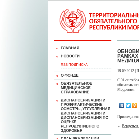
ГЛАВНАЯ
ОБНОВИ
РАМКАХ
НОВОСТИ
МЕДИЦИ
RSS ПОДПИСКА
19.09.2012 | 
О ФОНДЕ
С 01 сентябр
ОБЯЗАТЕЛЬНОЕ
обязательног
МЕДИЦИНСКОЕ
Мордовия.
СТРАХОВАНИЕ
ДИСПАНСЕРИЗАЦИЯ И
ПРОФИЛАКТИЧЕСКИЕ
ОСМОТРЫ, УГЛУБЛЕННАЯ
ДИСПАНСЕРИЗАЦИЯ И
Присоединен
ДИСПАНСЕРИЗАЦИЯ ПО
ОЦЕНКЕ
←
Вернуться 
РЕПРОДУКТИВНОГО
ЗДОРОВЬЯ
ПЛАН РЕАЛИЗАЦИИ