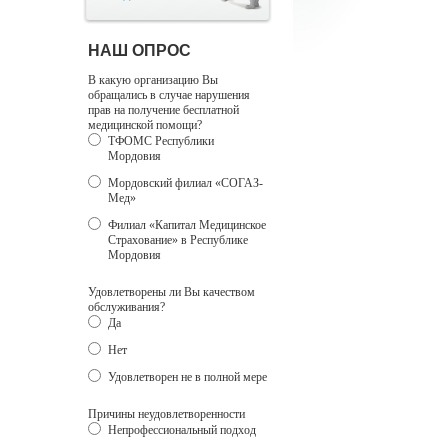
НАШ ОПРОС
В какую организацию Вы
обращались в случае нарушения
прав на получение бесплатной
медицинской помощи?
ТФОМС Республики
Мордовия
Мордовский филиал «СОГАЗ-
Мед»
Филиал «Капитал Медицинское
Страхование» в Республике
Мордовия
Удовлетворены ли Вы качеством
обслуживания?
Да
Нет
Удовлетворен не в полной мере
Причины неудовлетворенности
Непрофессиональный подход