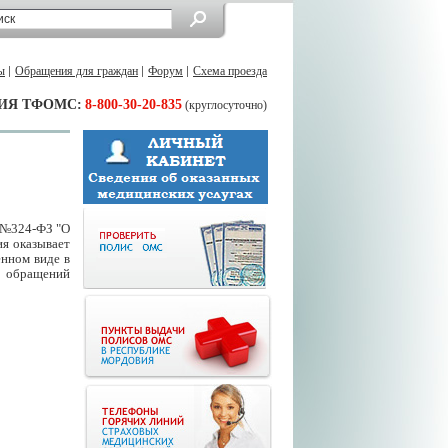
ы
Обращения для граждан
Форум
Схема проезда
ИЯ ТФОМС:
8-800-30-20-835
(круглосуточно)
1 №324-ФЗ "О
я оказывает
нном виде в
я обращений